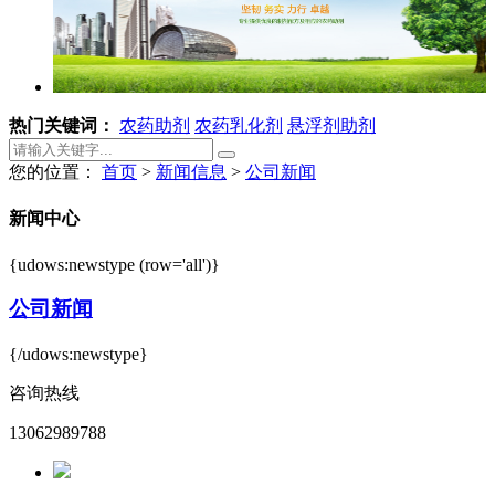
热门关键词：
农药助剂
农药乳化剂
悬浮剂助剂
您的位置：
首页
>
新闻信息
>
公司新闻
新闻中心
{udows:newstype (row='all')}
公司新闻
{/udows:newstype}
咨询热线
13062989788