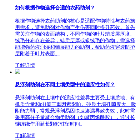
如何根据作物选择合适的农药助剂？
根据作物选择农药助剂的核心是适配作物特性与农药施
用需求，避免助剂对作物产生伤害同时提升药效。首先
需关注作物的表面结构，不同作物的叶片蜡质层厚度、
绒毛分布存在差异，蜡质层厚或多绒毛的作物，需选择
能增强药液润湿和铺展能力的助剂，帮助药液穿透防护
层附着于叶片表面。
了解详情
悬浮剂助剂在不同土壤类型中的适应性如何？
悬浮剂助剂在土壤中的适应性差异主要受土壤质地、有
机质含量和pH值三重因素影响。砂质土壤孔隙度大、吸
附能力弱，常规悬浮剂易因快速渗漏导致失效，此时需
采用高分子量聚合物类助剂（如聚丙烯酰胺），通过长
链缠绕作用延长颗粒驻留时间。
了解详情