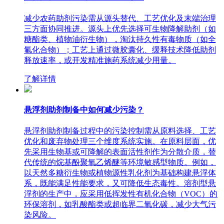
减少农药助剂污染需从源头替代、工艺优化及末端治理
三方面协同推进。源头上优先选择可生物降解助剂（如
糖酯类、植物油衍生物），淘汰持久性有毒物质（如全
氟化合物）；工艺上通过微胶囊化、缓释技术降低助剂
释放速率，或开发精准施药系统减少用量。
了解详情
悬浮剂助剂制备中如何减少污染？
悬浮剂助剂制备过程中的污染控制需从原料选择、工艺
优化和废弃物处理三个维度系统实施。在原料层面，优
先采用生物基或可降解的表面活性剂作为分散介质，替
代传统的烷基酚聚氧乙烯醚等环境敏感型物质。例如，
以天然多糖衍生物或植物源性乳化剂为基础构建悬浮体
系，既能满足性能要求，又可降低生态毒性。溶剂型悬
浮剂的生产中，应采用低挥发性有机化合物（VOC）的
环保溶剂，如乳酸酯类或超临界二氧化碳，减少大气污
染风险。