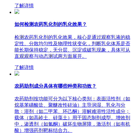
了解详情
如何检测农药乳化剂的乳化效果？
检测农药乳化剂的乳化效果，核心是通过观察乳液的稳
定性、分散均匀性及物理性状变化，判断乳化体系是否
能长期保持稳定，无分层、沉淀或破乳现象，具体可从
直观观察与动态测试两方面展开。
了解详情
农药助剂成分具体有哪些种类和功效？
农药助剂按功能可分为以下核心类别：表面活性剂（如
烷基苯磺酸盐、聚醚改性硅油）主导润湿、乳化与分
散；溶剂（如二甲苯、环己酮）溶解难溶性活性成分；
载体（如高岭土、硅藻土）用于固态制剂成型。增效剂
中，渗透剂（如氮酮）破坏生物屏障，激活剂（如有机
酸）增强药剂靶标结合力。