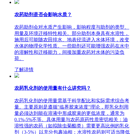
农药助剂是否会影响水质？
农药助剂会对水质产生影响，影响程度与助剂的类型、
用量及环境迁移特性相关。部分助剂本身具有水溶性，
施用后可能随农田排水、地表径流进入水体环境，改变
水体的物理化学性质。一些助剂还可能增强农药在水中
的溶解性和迁移能力，间接加重农药对水体的污染负
荷。
了解详情
农药乳化剂的使用量有什么讲究吗？
农药乳化剂的使用量需基于科学配比和实际需求综合考
量。主要原则是遵循"临界胶束浓度"理论，即乳化剂用
量必须达到能在溶液中形成胶束的更低浓度，通常为
0.1%-5%不等。具体用量与农药原药性质密切相关：油
溶性强的农药（如拟除虫菊酯类）需要更高比例的乳化
剂（3-5%）以充分包裹油相；水溶性农药则可适当降低