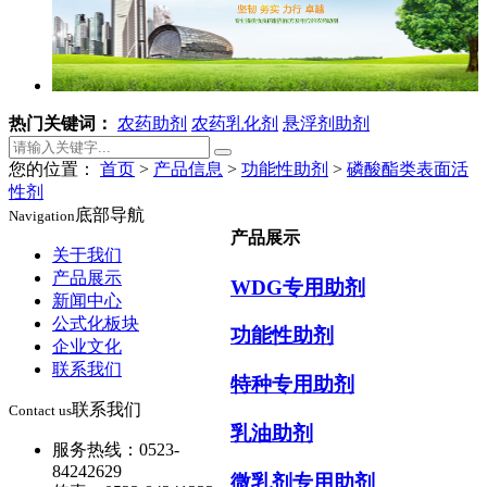
热门关键词：
农药助剂
农药乳化剂
悬浮剂助剂
您的位置：
首页
>
产品信息
>
功能性助剂
>
磷酸酯类表面活
性剂
底部导航
Navigation
产品展示
关于我们
产品展示
WDG专用助剂
新闻中心
公式化板块
功能性助剂
企业文化
联系我们
特种专用助剂
联系我们
Contact us
乳油助剂
服务热线：0523-
84242629
微乳剂专用助剂