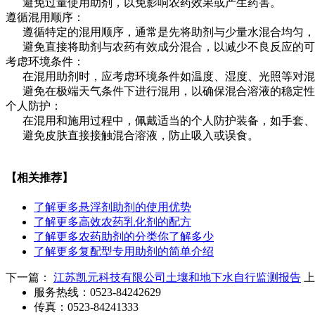
避免过量使用助剂，以免影响农药效果或产生药害。
遵循混用顺序：
遵循特定的混用顺序，通常是先将助剂与少量水混合均匀，
避免直接将助剂与农药有效成分混合，以减少不良反应的可
考虑环境条件：
在混用助剂时，应考虑环境条件如温度、湿度、光照等对混
避免在极端天气条件下进行混用，以确保混合溶液的稳定性
个人防护：
在混用和施用过程中，佩戴适当的个人防护装备，如手套、
避免皮肤直接接触混合溶液，防止吸入或误食。
【相关推荐】
了解更多
悬浮剂助剂的使用优势
了解更多
高效农药乳化剂的配方
了解更多
农药助剂的分类你了解多少
了解更多
复配型专用助剂的简单介绍
下一篇：
江苏凯元科技有限公司土壤和地下水自行监测报告
服务热线：0523-84242629
传真：0523-84241333