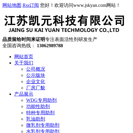
网站地图
Rss订阅
您好！欢迎访问www.jskyan.com网站！
品质留给时间来证明
专注表面活性剂研发生产
全国咨询热线：
13062989788
网站首页
关于我们
公司概况
公示版块
企业文化
厂房厂貌
产品展示
WDG专用助剂
功能性助剂
特种专用助剂
乳油助剂
微乳剂专用助剂
水乳剂专用助剂